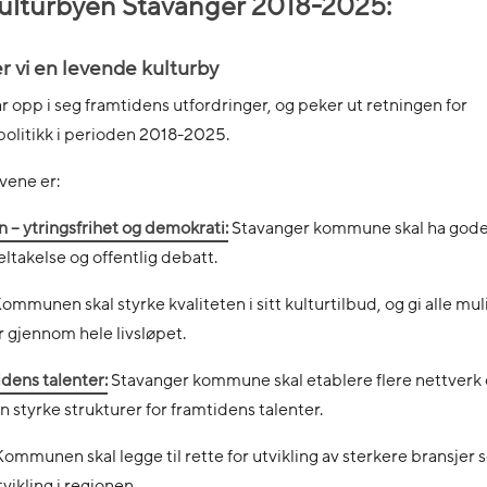
kulturbyen Stavanger 2018-2025:
vi en levende kulturby
r opp i seg framtidens utfordringer, og peker ut retningen for
politikk i perioden 2018-2025.
vene er:
 – ytringsfrihet og demokrati:
Stavanger kommune skal ha god
ltakelse og offentlig debatt.
ommunen skal styrke kvaliteten i sitt kulturtilbud, og gi alle mu
ur gjennom hele livsløpet.
idens talenter:
Stavanger kommune skal etablere flere nettverk
styrke strukturer for framtidens talenter.
ommunen skal legge til rette for utvikling av sterkere bransjer
vikling i regionen.