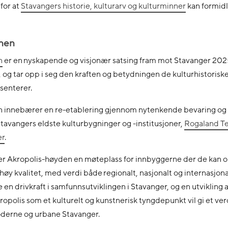
 for at
Stavangers historie, kulturarv og kulturminner
kan formidle
onen
n
er en nyskapende og visjonær satsing fram mot Stavanger 202
g tar opp i seg den kraften og betydningen de kulturhistorisk
senterer.
en innebærer en re-etablering gjennom nytenkende bevaring og
 Stavangers eldste kulturbygninger og -institusjoner,
Rogaland Te
er
.
er Akropolis-høyden en møteplass for innbyggerne der de kan 
 høy kvalitet, med verdi både regionalt, nasjonalt og internasjona
e en drivkraft i samfunnsutviklingen i Stavanger, og en utvikling 
polis som et kulturelt og kunstnerisk tyngdepunkt vil gi et verd
moderne og urbane Stavanger.