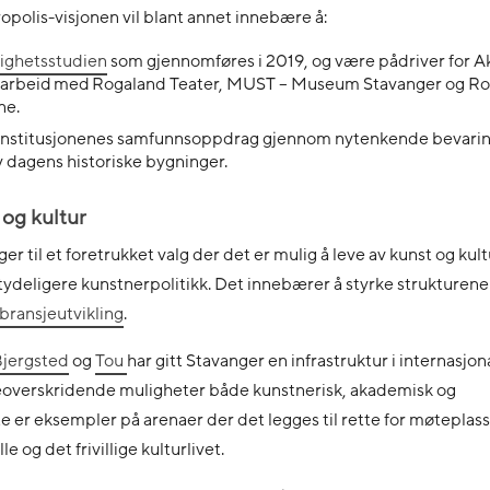
polis-visjonen vil blant annet innebære å:
ighetsstudien
som gjennomføres i 2019, og være pådriver for A
amarbeid med Rogaland Teater, MUST – Museum Stavanger og R
ne.
urinstitusjonenes samfunnsoppdrag gjennom nytenkende bevari
v dagens historiske bygninger.
 og kultur
ger til et foretrukket valg der det er mulig å leve av kunst og kul
deligere kunstnerpolitikk. Det innebærer å styrke strukturene
bransjeutvikling
.
jergsted
og
Tou
har gitt Stavanger en infrastruktur i internasjon
eoverskridende muligheter både kunstnerisk, akademisk og
e er eksempler på arenaer der det legges til rette for møteplas
le og det frivillige kulturlivet.