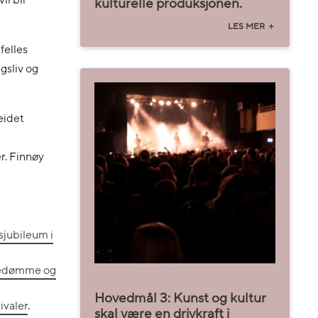
il bli
kulturelle produksjonen.
felles
gsliv og
eidet
r. Finnøy
sjubileum i
spedømme og
Hovedmål 3: Kunst og kultur
ivaler
.
skal være en drivkraft i