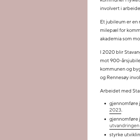
kommuner i fylket
involvert i arbei
Et jubileum er en m
milepæl for kommun
akademia som moti
I 2020 blir Stava
mot 900-årsjubile
kommunen og bygge
og Rennesøy invol
Arbeidet med Stav
gjennomføre 
2023
.
gjennomføre 
utvandringen
styrke utvikl