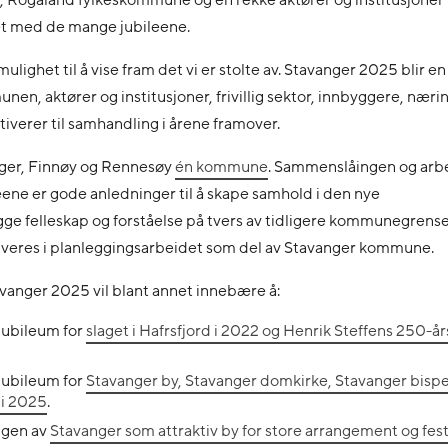
, Rogaland fylkeskommune og en rekke aktører og institusjoner v
det med de mange jubileene.
ulighet til å vise fram det vi er stolte av. Stavanger 2025 blir en 
en, aktører og institusjoner, frivillig sektor, innbyggere, nærin
verer til samhandling i årene framover.
nger, Finnøy og Rennesøy
én kommune
. Sammenslåingen og arb
ene er gode anledninger til å skape samhold i den nye
 felleskap og forståelse på tvers av tidligere kommunegrense
veres i planleggingsarbeidet som del av Stavanger kommune.
anger 2025 vil blant annet innebære å:
jubileum for
slaget i Hafrsfjord i 2022 og Henrik Steffens 250-år
jubileum for
Stavanger by, Stavanger domkirke, Stavanger bi
 i 2025
.
ingen av
Stavanger som attraktiv by for store arrangement og fest