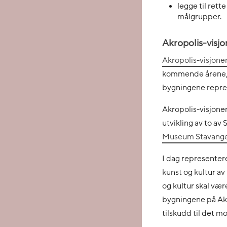
legge til rette
målgrupper.
Akropolis-visj
Akropolis-visjone
kommende årene, o
bygningene repre
Akropolis-visjon
utvikling av to av
Museum Stavang
I dag representer
kunst og kultur av
og kultur skal vær
bygningene på Akro
tilskudd til det 