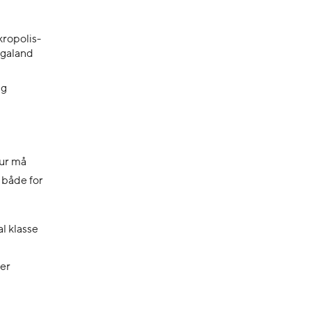
kropolis-
ogaland
ng
tur må
 både for
al klasse
ser