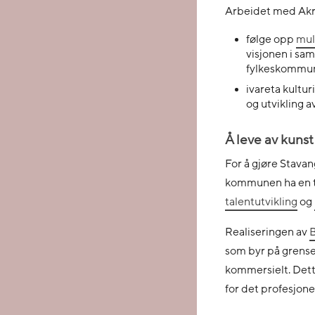
Arbeidet med Akro
følge opp
mul
visjonen i s
fylkeskommu
ivareta kult
og utvikling a
Å leve av kunst
For å gjøre Stavan
kommunen ha en ty
talentutvikling
og
Realiseringen av
B
som byr på grens
kommersielt. Dett
for det profesjonel