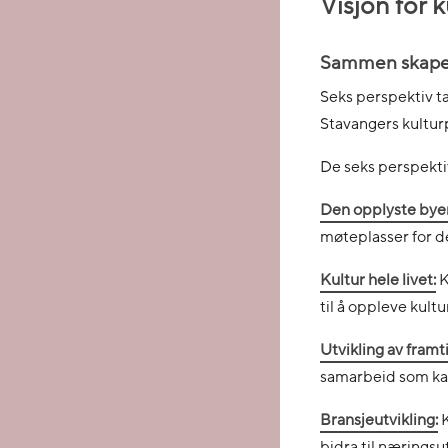
Visjon for 
Sammen skaper 
Seks perspektiv ta
Stavangers kultur
De seks perspekti
Den opplyste byen
møteplasser for de
Kultur hele livet:
K
til å oppleve kult
Utvikling av framt
samarbeid som kan 
Bransjeutvikling:
K
bidra til næringsut