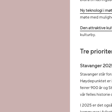
Ny teknologi i mø
møte med mulighet
Den attraktive ku
kulturby.
Tre priori
Stavanger 202
Stavanger står fo
Høydepunktet er 
feirer 900 år og S
vår felles historie 
I 2025 er det ogs