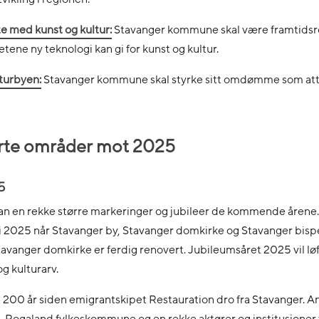
te med kunst og kultur:
Stavanger kommune skal være framtidsre
ene ny teknologi kan gi for kunst og kultur.
lturbyen:
Stavanger kommune skal styrke sitt omdømme som att
terte områder mot 2025
5
ran en rekke større markeringer og jubileer de kommende årene.
i 2025 når Stavanger by, Stavanger domkirke og Stavanger b
tavanger domkirke er ferdig renovert. Jubileumsåret 2025 vil lø
og kulturarv.
å 200 år siden emigrantskipet Restauration dro fra Stavanger. A