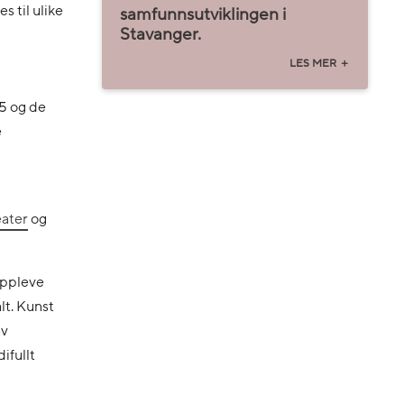
s til ulike
samfunnsutviklingen i
Stavanger.
5 og de
e
ater
og
oppleve
lt. Kunst
av
ifullt